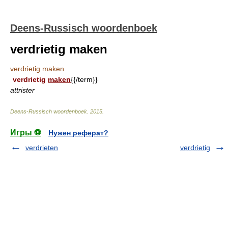
Deens-Russisch woordenboek
verdrietig maken
verdrietig maken
verdrietig
maken
{{/term}}
attrister
Deens-Russisch woordenboek
.
2015
.
Игры ⚽
Нужен реферат?
verdrieten
verdrietig