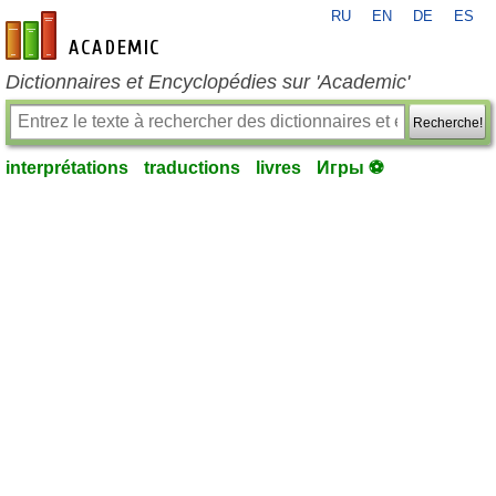
RU
EN
DE
ES
fr-academic.com
Dictionnaires et Encyclopédies sur 'Academic'
Recherche!
interprétations
traductions
livres
Игры ⚽